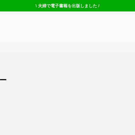
\ 夫婦で電子書籍を出版しました /
ー