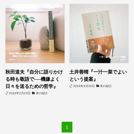
秋田道夫『自分に語りかけ
土井善晴『一汁一菜でよい
る時も敬語で──機嫌よく
という提案』
日々を送るための哲学』
2024年3月20日
本の紹介
2024年2月23日
本の紹介
1